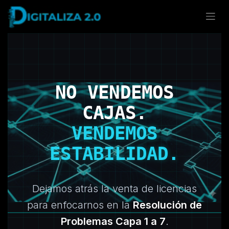
Ir al contenido
NO VENDEMOS
CAJAS.
VENDEMOS
ESTABILIDAD.
Dejamos atrás la venta de licencias
para enfocarnos en la
Resolución de
Problemas Capa 1 a 7
.